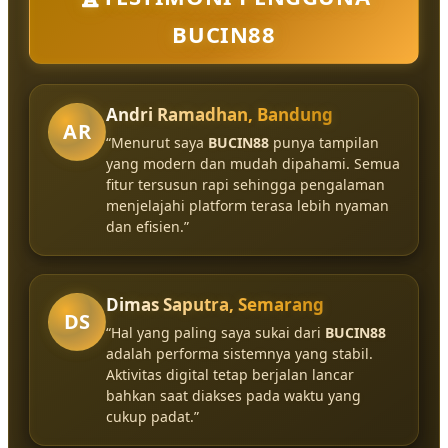
BUCIN88
Andri Ramadhan, Bandung
AR
“Menurut saya
BUCIN88
punya tampilan
yang modern dan mudah dipahami. Semua
fitur tersusun rapi sehingga pengalaman
menjelajahi platform terasa lebih nyaman
dan efisien.”
Dimas Saputra, Semarang
DS
“Hal yang paling saya sukai dari
BUCIN88
adalah performa sistemnya yang stabil.
Aktivitas digital tetap berjalan lancar
bahkan saat diakses pada waktu yang
cukup padat.”