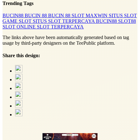
Trending Tags
BUCIN88
BUCIN 88
BUCIN 88
SLOT MAXWIN
SITUS SLOT
GAME SLOT
SITUS SLOT TERPERCAYA
BUCIN88
SLOT88
SLOT ONLINE
SLOT TERPERCAYA
The links above have been automatically generated based on tag
usage by third-party designers on the TeePublic platform.
Share this design: