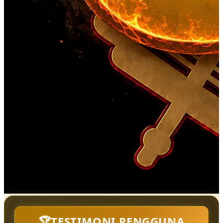
🏆TESTIMONI PENGGUNA