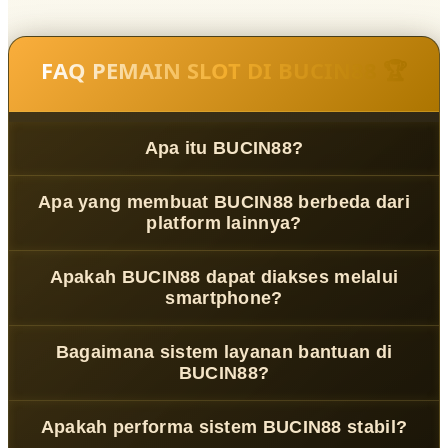
FAQ PEMAIN SLOT DI BUCIN88 🏆
Apa itu BUCIN88?
BUCIN88
adalah digital gaming platform generasi baru
Apa yang membuat BUCIN88 berbeda dari
yang menghadirkan pengalaman hiburan online modern
platform lainnya?
dengan sistem yang cepat, interaktif, dan nyaman
digunakan di berbagai perangkat.
BUCIN88 mengusung konsep smart gaming ecosystem
Apakah BUCIN88 dapat diakses melalui
dengan tampilan modern, navigasi responsif, dan
smartphone?
teknologi adaptif yang dirancang untuk meningkatkan
kenyamanan pengguna.
Ya, BUCIN88 telah dioptimalkan untuk berbagai
Bagaimana sistem layanan bantuan di
perangkat, mulai dari smartphone, tablet, hingga desktop
BUCIN88?
tanpa mengurangi performa akses.
BUCIN88 menyediakan layanan customer support yang
Apakah performa sistem BUCIN88 stabil?
aktif dengan respon cepat untuk membantu pengguna