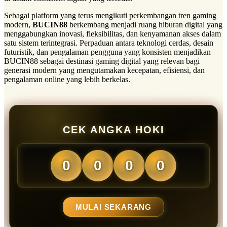
Sebagai platform yang terus mengikuti perkembangan tren gaming
modern,
BUCIN88
berkembang menjadi ruang hiburan digital yang
menggabungkan inovasi, fleksibilitas, dan kenyamanan akses dalam
satu sistem terintegrasi. Perpaduan antara teknologi cerdas, desain
futuristik, dan pengalaman pengguna yang konsisten menjadikan
BUCIN88 sebagai destinasi gaming digital yang relevan bagi
generasi modern yang mengutamakan kecepatan, efisiensi, dan
pengalaman online yang lebih berkelas.
CEK ANGKA HOKI
0
0
0
0
MULAI SEKARANG