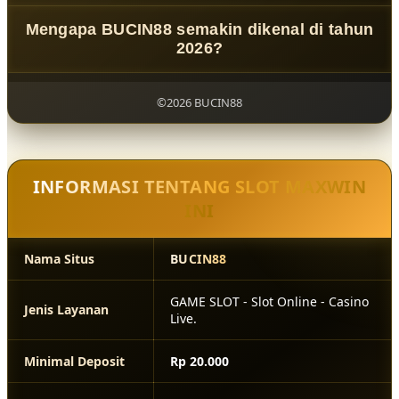
mendapatkan pengalaman digital yang lebih nyaman.
Ya, platform ini didukung teknologi modern dan
Mengapa BUCIN88 semakin dikenal di tahun
optimalisasi server yang dirancang untuk menjaga
2026?
stabilitas, kecepatan, dan kenyamanan akses.
Karena BUCIN88 menghadirkan perpaduan teknologi
modern, desain futuristik, dan pengalaman gaming
©2026 BUCIN88
digital yang lebih fleksibel untuk generasi masa kini.
INFORMASI TENTANG SLOT MAXWIN
INI
Nama Situs
BUCIN88
GAME SLOT - Slot Online - Casino
Jenis Layanan
Live.
Minimal Deposit
Rp 20.000